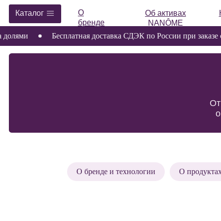
О
Каталог
Об активах
Космет
бренде
NANÔME
ми
Бесплатная доставка СДЭК по России при заказе от 500
Ответы 
о липо
О бренде и технологии
О продуктах
О