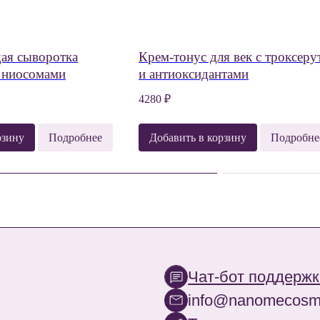
ая сыворотка
Крем-тонус для век с троксер
и ниосомами
и антиоксидантами
4280
₽
рзину
Подробнее
Добавить в корзину
Подробне
Чат-бот поддержки
info@nanomecosmeceuticals.
Телеграм
тация
Партнёрская программа для
Оптовое