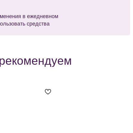
ия в ежедневном
и добавь
вать средства
«Промоко
комендуем