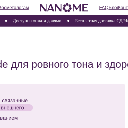
ологам
FAQ
Блог
Контакты
Доступна оплата долями
Бесплатная доставка СДЭК по
ля ровного тона и здорового 
Скидк
анные
него
BEAUT
м
Мы подго
на первы