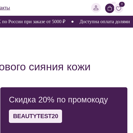
0
 России при заказе от 5000 ₽
Доступна оплата долями
сияния кожи
а 20% по промокоду
YTEST20
товили для вас скидку 20%
й заказ. Скопируйте его