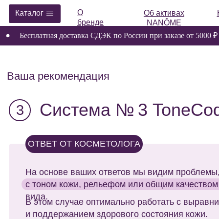
О
Каталог
Об активах
Космет
бренде
NANÔME
Бесплатная доставка СДЭК по России при заказе от 5000 ₽
Ваша рекомендация
Система № 3 ToneCode д
3
ОТВЕТ ОТ КОСМЕТОЛОГА
На основе ваших ответов мы видим проблемы, связ
с тоном кожи, рельефом или общим качеством внеш
вида.
В этом случае оптимально работать с выравнивание
и поддержанием здорового состояния кожи.