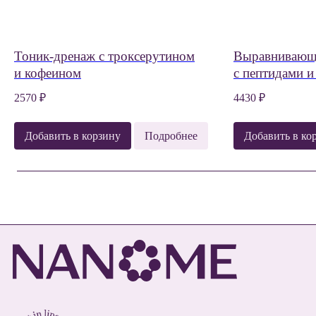
Тоник-дренаж с троксерутином
Выравнивающ
и кофеином
с пептидами 
2570
₽
4430
₽
Добавить в корзину
Подробнее
Добавить в ко
Онлайн beauty-
Об активах
Консуль
Каталог
О бренде