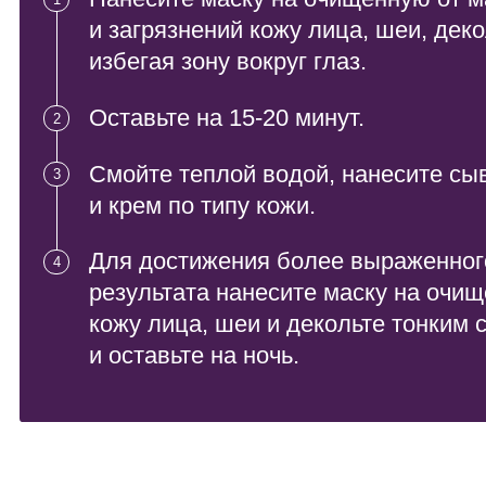
и крем по типу кожи.
Для достижения более выраженного
4
результата нанесите маску на очищенну
кожу лица, шеи и декольте тонким слоем
и оставьте на ночь.
Липосомальная технология: 
Основные активы
Почему липосомы — ключевой
компонент наших формул?
Особенности применения
Выбор липосомальной технологии