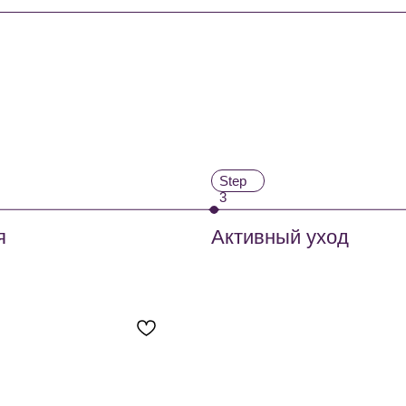
икса. Поддерживает процесс регенерации,
держивает высокий уровень увлажненности
ОО «ЛИПОСОМАЛ ВИТАМИНС», РОССИЯ, МОСКОВСКАЯ ОБЛ., Г. ЛЮ
астичности кожи.
ОССИЯ