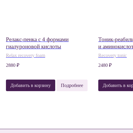
Релакс-пенка с 4 формами
Тоник-реабил
гиалуроновой кислоты
и аминокисло
Relax recovery foam
Recovery tonic
2880
₽
2480
₽
Добавить в корзину
Подробнее
Добавить в ко
Онлайн beauty-
Об активах
Консуль
Каталог
О бренде
тест
NANÔME
космето
Поддержка клиентов:
ООО ЛИПОСОМАЛ ВИТ
+7 (495) 487-34-75
ИНН: 9721168119