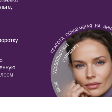
ю
ключевые преимущества
Мы создали систему 
ухода за кожей, где 
проникновение актив