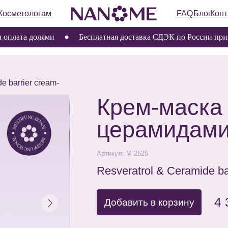
ологам
FAQ
Блог
Контакты
та долями
Бесплатная доставка СДЭК по России при заказ
er cream-
Крем-маска с ре
церамидами
Артикул: М-2525
Resveratrol & Ceramide barrier crea
4 390 ₽
Добавить в корзину
Комплексная крем-маска предназначен
и домашнего реабилитирующего ухода, 