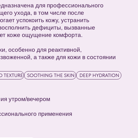
оить кожу, устранить
 дефициты, вызванные
ущение комфорта.
о для реактивной,
а также для кожи в состоянии
OTHING THE SKIN
DEEP HYDRATION
ечером
го применения
е