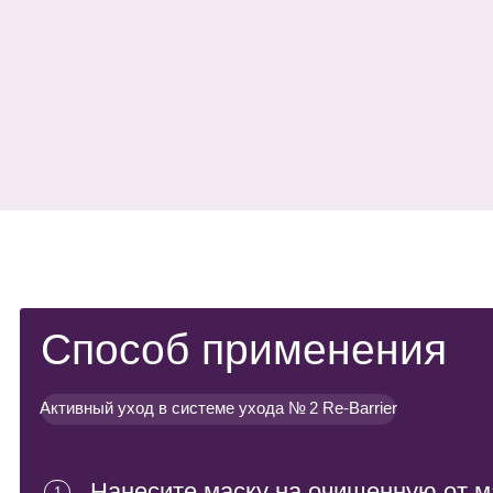
Активный уход в системе ухода № 2
Способ применения
Активный уход в системе ухода № 2 Re-Barrier
Нанесите маску на очищенную от макия
1
и загрязнений кожу лица, шеи, декольте,
избегая зону вокруг глаз.
Оставьте на 15-20 минут.
2
Смойте теплой водой, нанесите сыворот
3