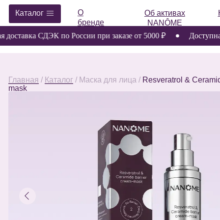
О
Каталог
Об активах
Космет
бренде
NANÔME
тавка СДЭК по России при заказе от 5000 ₽
Доступна опла
Главная
/
Каталог
/ Маска для лица /
Resveratrol & Ceramide barri
mask