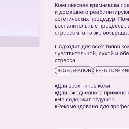
эстетических процедур. Помогает успок
воспалительные процессы, восполнить
стрессом, а также возвращает коже ощ
Подходит для всех типов кожи, особенн
чувствительной, сухой и обезвоженной, 
стресса.
REGENERATION
EVEN TONE AND TEXTURE
SO
Для всех типов кожи
Для ежедневного применения утром/в
Не содержит отдушек
Рекомендовано для профессионально
Регенерация
Восстановление липидного
барьера
Успокаивание
Выравнивание тона
кожи
кожи
Снижение чувствительности
Глубокое
кожи
увлажнени