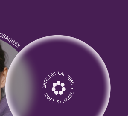
интеллектуального
глубокое
ных ингредиентов