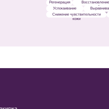
жа
ку