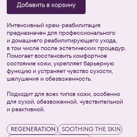
REGENERATION
SOOTHING THE SKIN
REDUCTION OF SENSITIVITY
DEEP HYDRATION
Для всех типов кожи
Для ежедневного применения
утром/вечером
Не содержит отдушек
Рекомендовано для
профессионального применения
Регенерация
Восстановление липидного барьера
Успокаивание кожи
Уменьшение сухости, стянутости и шелушений
Снижение чувствительности кожи
Глубокое
увлажнение