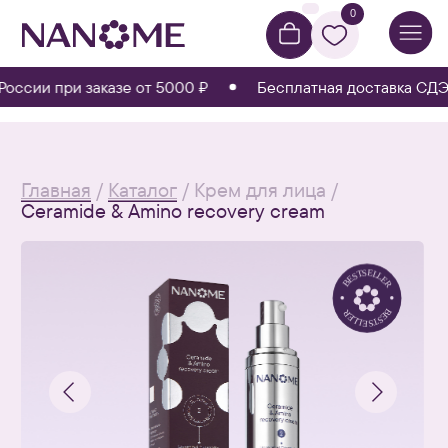
0
сии при заказе от 5000 ₽
Бесплатная доставка СДЭК п
Главная
/
Каталог
/ Крем для лица /
Ceramide & Amino recovery cream
Крем-реабилитация