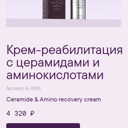
с церамидами и
аминокислотами
Артикул: К-2425
Ceramide & Amino recovery cream
4 320 ₽
Добавить в корзину
Интенсивный крем-реабилитация
предназначен для профессионального
и домашнего реабилитирующего ухода,
в том числе после эстетических процедур.
Помогает восстановить комфортное
состояние кожи, укрепляет барьерную
функцию и устраняет чувство сухости,
шелушения и обезвоженность.
Подходит для всех типов кожи, особенно
для сухой, обезвоженной, чувствительной
и реактивной.