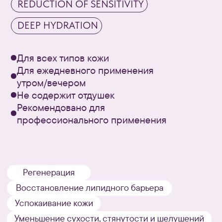
Способ применения
Завершающий этап в системе ухода № 2
Нанесите на очищенную
1
от макияжа и загрязнений
кожу лица, шеи, декольте.
Распределите по массажным
2
линиям.